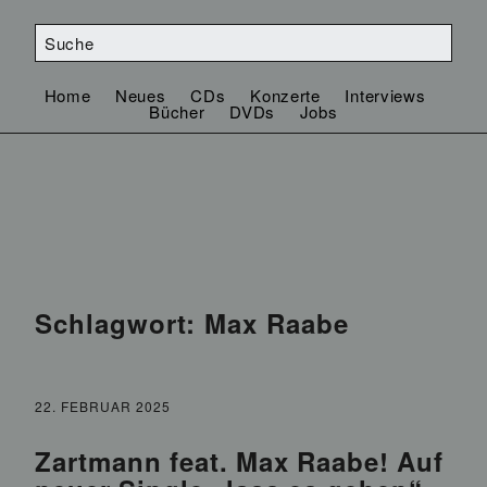
Home
Neues
CDs
Konzerte
Interviews
Bücher
DVDs
Jobs
Schlagwort:
Max Raabe
22. FEBRUAR 2025
Zartmann feat. Max Raabe! Auf