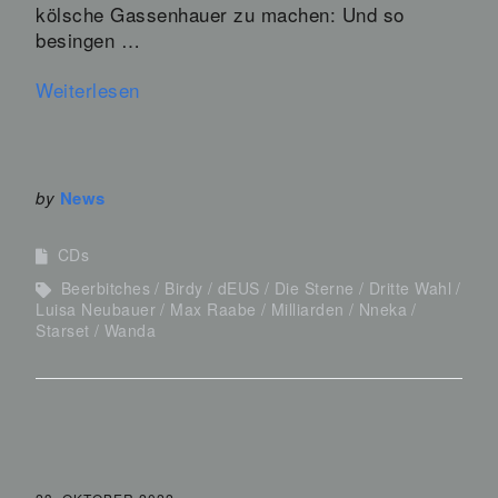
kölsche Gassenhauer zu machen: Und so
besingen …
Weiterlesen
by
News
CDs
Beerbitches
Birdy
dEUS
Die Sterne
Dritte Wahl
Luisa Neubauer
Max Raabe
Milliarden
Nneka
Starset
Wanda