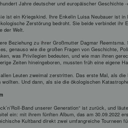
hundert Jahre deutscher und europäischer Geschichte -
e ist ein Kriegskind. Ihre Enkelin Luisa Neubauer ist i
 ökologische Zerstörung bedroht. Sie beide verbindet ihr
e der Welt.
ere Beziehung zu ihrer Großmutter Dagmar Reemtsma. Se
ches, genauso wie die großen Fragen von Geschichte, Poli
ken, was Privilegien bedeuten, und wie man ihnen gerec
erige Zeiten hineingeboren, mussten früh eine eigene Ha
allen Leuten zweimal zerstritten. Das erste Mal, als di
 wollten. Und dann, als sie die ökologischen Katastroph
um
Rock’n’Roll-Band unserer Generation“ ist zurück, und läute
itel ein: mit ihrem fünften Album, das am 30.09.2022 ers
reichische Kultband direkt zwei umfangreiche Tourneen 