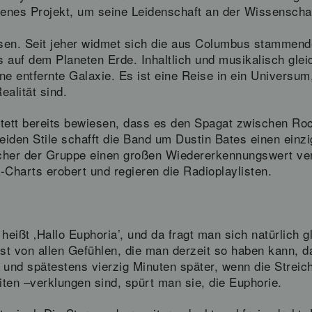
menes Projekt, um seine Leidenschaft an der Wissenschaf
sen. Seit jeher widmet sich die aus Columbus stammend
s auf dem Planeten Erde. Inhaltlich und musikalisch gl
ine entfernte Galaxie. Es ist eine Reise in ein Universum
alität sind.
tett bereits bewiesen, dass es den Spagat zwischen Roc
eiden Stile schafft die Band um Dustin Bates einen einzi
her der Gruppe einen großen Wiedererkennungswert verl
-Charts erobert und regieren die Radioplaylisten.
ißt ‚Hallo Euphoria’, und da fragt man sich natürlich gl
st von allen Gefühlen, die man derzeit so haben kann, 
 und spätestens vierzig Minuten später, wenn die Strei
iten –verklungen sind, spürt man sie, die Euphorie.