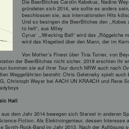
Die BeerBitches Carolin Kebekus, Nadine Weye
gründeten sich 2014, wie sollte es anders se
beschlossen sie, aus internationalen Hits kö
Und so besingen die BeerBitches den ,,Kobes 
to hell“, aus Miley
Cyrus‘ ,,Wrecking Ball“ wird das „Röggelche mi
wird das Klagelied über den Mann, der im Karne
Von Mother’s Finest über Tina Turner, von Be
etation der BeerBitches nicht sicher. 2018 erschien ihr 
un kommen sie auf ihrer Tour durch NRW auch nach Ove
alten Weggefährten besteht: Chris Geletneky spielt auch
, Christoph Weyer bei AACH UN KRAACH und Rene Sch
Ladyboys
sic Hall
“ aus dem Jahr 2014 bewegen sich Starset in anderen S
cience-Fiction. Als Elektroingenieur, dessen Interesse
ie Synth-Rock-Band im Jahr 2013. Nach der Auflösung 