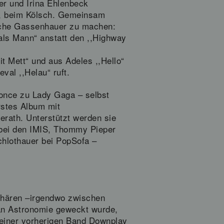
r und Irina Ehlenbeck
in, beim Kölsch. Gemeinsam
lsche Gassenhauer zu machen:
als Mann“ anstatt den ,,Highway
t Mett“ und aus Adeles ,,Hello“
val ,,Helau“ ruft.
yonce zu Lady Gaga – selbst
erstes Album mit
rath. Unterstützt werden sie
 bei den IMIS, Thommy Pieper
lothauer bei PopSofa –
phären –irgendwo zwischen
 an Astronomie geweckt wurde,
seiner vorherigen Band Downplay