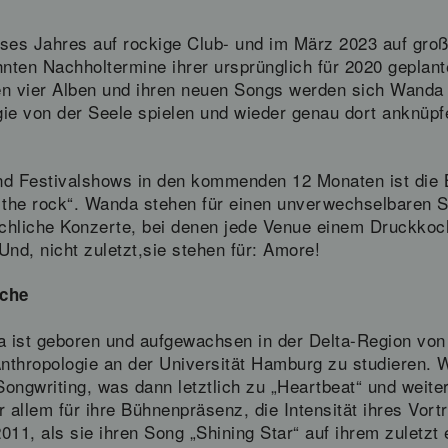
es Jahres auf rockige Club- und im März 2023 auf große
hnten Nachholtermine ihrer ursprünglich für 2020 geplan
n vier Alben und ihren neuen Songs werden sich Wand
gie von der Seele spielen und wieder genau dort anknüpfe
nd Festivalshows in den kommenden 12 Monaten ist die B
p the rock“. Wanda stehen für einen unverwechselbaren 
ichliche Konzerte, bei denen jede Venue einem Druckkocht
nd, nicht zuletzt,sie stehen für: Amore!
rche
 ist geboren und aufgewachsen in der Delta-Region von 
thropologie an der Universität Hamburg zu studieren. W
r Songwriting, was dann letztlich zu „Heartbeat“ und weite
 allem für ihre Bühnenpräsenz, die Intensität ihres Vort
011, als sie ihren Song „Shining Star“ auf ihrem zuletz