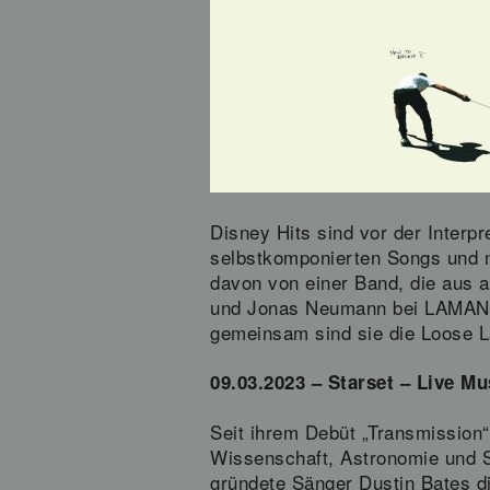
Disney Hits sind vor der Interpr
selbstkomponierten Songs und n
davon von einer Band, die aus 
und Jonas Neumann bei LAMANG
gemeinsam sind sie die Loose 
09.03.2023 – Starset – Live Mu
Seit ihrem Debüt „Transmission
Wissenschaft, Astronomie und S
gründete Sänger Dustin Bates d