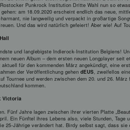
Rostocker Punkrock Institution Dritte Wahl nun so etwas
gehen: am 18.09.2020 erscheint endlich das neue, mittl
harmant, nie langweilig und verpackt in großartige Song
euen. Und das wird natürlich gefeiert! Aber wie! Auf Tou
Hall
ndste und langlebigste Indierock-Institution Belgiens! Un
inem neuen Album – dem ersten neuen Longplayer seit e
st aktuell für den kommenden März angekündigt, eine erst
Rahmen der Veröffentlichung gehen
, zweifellos ei
dEUS
uf Tournee und werden zwischen dem 20. und 26. März fü
eutschland kommen.
 Victoria
en. Fünf Jahre lagen zwischen ihrer vierten Platte „Beaut
il. Ein Fünftel ihres Lebens also, viele Stunden, Tage 
e 25-Jährige verändert hat. Birdy selbst sagt, dass sie 