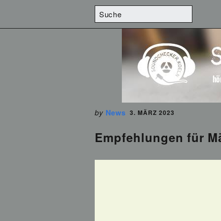
by
News
3. MÄRZ 2023
Empfehlungen für Mä