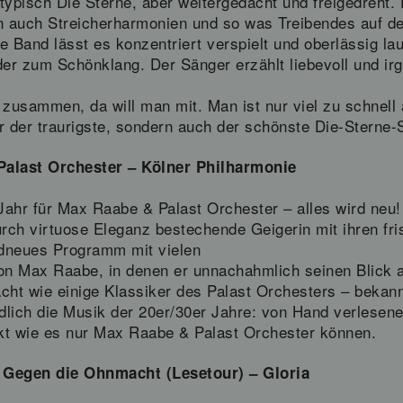
 typisch Die Sterne, aber weitergedacht und freigedreht.
un auch Streicherharmonien und so was Treibendes auf d
e Band lässt es konzentriert verspielt und oberlässig la
er zum Schönklang. Der Sänger erzählt liebevoll und ir
 zusammen, da will man mit. Man ist nur viel zu schnel
ur der traurigste, sondern auch der schönste Die-Sterne-S
Palast Orchester – Kölner Philharmonie
ahr für Max Raabe & Palast Orchester – alles wird neu! 
rch virtuose Eleganz bestechende Geigerin mit ihren fri
andneues Programm mit vielen
 Max Raabe, in denen er unnachahmlich seinen Blick auf
ht wie einige Klassiker des Palast Orchesters – bekannt
dlich die Musik der 20er/30er Jahre: von Hand verlesen
t wie es nur Max Raabe & Palast Orchester können.
 Gegen die Ohnmacht (Lesetour) – Gloria