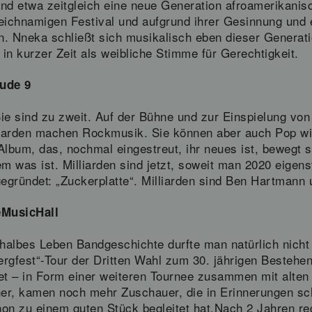
tand etwa zeitgleich eine neue Generation afroamerikanis
leichnamigen Festival und aufgrund ihrer Gesinnung und
. Nneka schließt sich musikalisch eben dieser Generatio
 in kurzer Zeit als weibliche Stimme für Gerechtigkeit.
äude 9
ie sind zu zweit. Auf der Bühne und zur Einspielung vo
lliarden machen Rockmusik. Sie können aber auch Pop w
 Album, das, nochmal eingestreut, ihr neues ist, bewegt s
 was ist. Milliarden sind jetzt, soweit man 2020 eigenst
gegründet: „Zuckerplatte“. Milliarden sind Ben Hartmann
eMusicHall
 halbes Leben Bandgeschichte durfte man natürlich nicht
rgfest“-Tour der Dritten Wahl zum 30. jährigen Bestehen
tet – in Form einer weiteren Tournee zusammen mit alte
cher, kamen noch mehr Zuschauer, die in Erinnerungen s
on zu einem guten Stück begleitet hat.Nach 2 Jahren rec