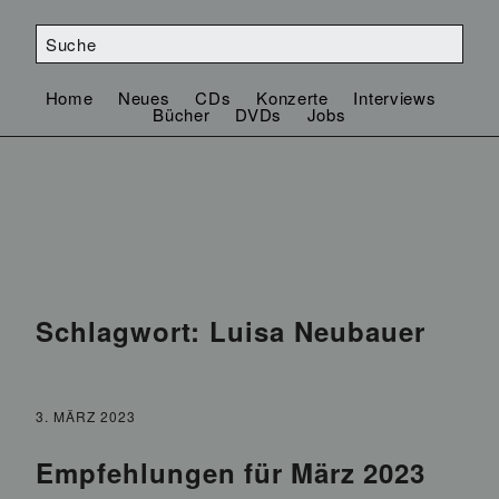
Home
Neues
CDs
Konzerte
Interviews
Bücher
DVDs
Jobs
Schlagwort:
Luisa Neubauer
3. MÄRZ 2023
Empfehlungen für März 2023