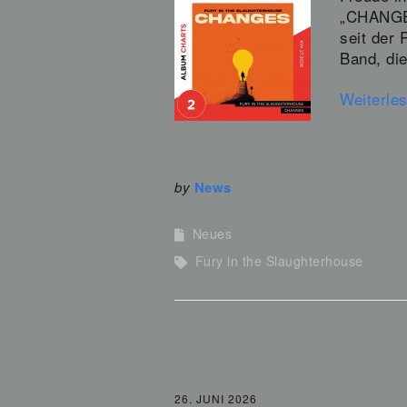
„CHANGES
seit der 
Band, di
Weiterle
by
News
Neues
Fury in the Slaughterhouse
26. JUNI 2026