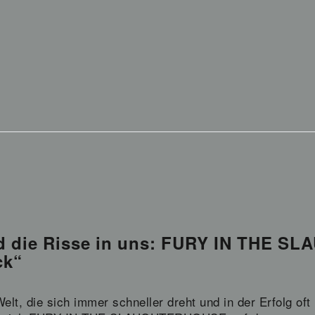
nd die Risse in uns: FURY IN THE 
ck“
Welt, die sich immer schneller dreht und in der Erfolg of