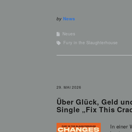
by
News
Neues
Fury in the Slaughterhouse
29. MAI 2026
Über Glück, Geld u
Single „Fix This Cra
In einer 