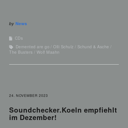
by
News
CDs
Demented are go
Olli Schulz
Schund & Asche
The Busters
Wolf Maahn
24. NOVEMBER 2023
Soundchecker.Koeln empfiehlt
im Dezember!