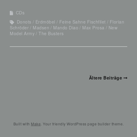
CDs
Donots
Erdmöbel
Feine Sahne Fischfilet
Florian
Schröder
Madsen
Mando Diao
Max Prosa
New
Model Army
The Busters
Ältere Beiträge
Built with
Make
. Your friendly WordPress page builder theme.