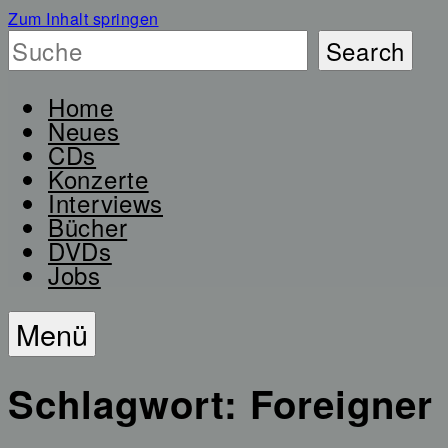
Zum Inhalt springen
Home
Neues
CDs
Konzerte
Interviews
Bücher
DVDs
Jobs
Menü
Schlagwort:
Foreigner