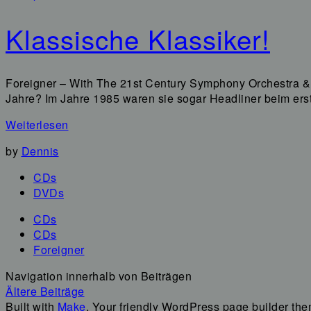
Klassische Klassiker!
Foreigner – With The 21st Century Symphony Orchestra & C
Jahre? Im Jahre 1985 waren sie sogar Headliner beim erste
Weiterlesen
by
Dennis
CDs
DVDs
CDs
CDs
Foreigner
Navigation innerhalb von Beiträgen
Ältere Beiträge
Built with
Make
. Your friendly WordPress page builder the