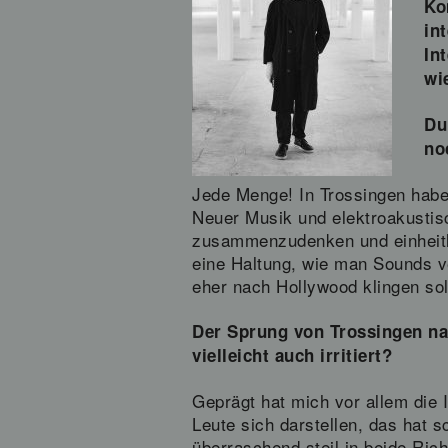
Ko
in
In
wi
Du
no
Jede Menge! In Trossingen habe 
Neuer Musik und elektroakustis
zusammenzudenken und einheitlic
eine Haltung, wie man Sounds v
eher nach Hollywood klingen sol
Der Sprung von Trossingen na
vielleicht auch irritiert?
Geprägt hat mich vor allem die I
Leute sich darstellen, das hat s
überraschend steil in beide Ri