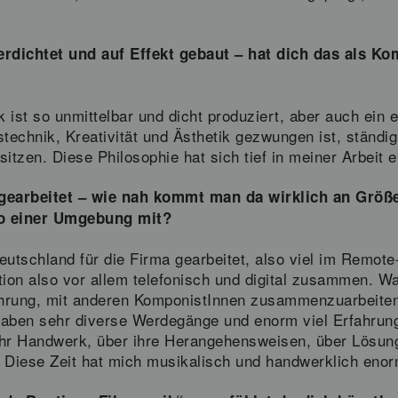
erdichtet und auf Effekt gebaut – hat dich das als K
k ist so unmittelbar und dicht produziert, aber auch ein
echnik, Kreativität und Ästhetik gezwungen ist, ständi
tzen. Diese Philosophie hat sich tief in meiner Arbeit 
 gearbeitet – wie nah kommt man da wirklich an Grö
o einer Umgebung mit?
utschland für die Firma gearbeitet, also viel im Remo
tion also vor allem telefonisch und digital zusammen. Wa
ahrung, mit anderen KomponistInnen zusammenzuarbeite
haben sehr diverse Werdegänge und enorm viel Erfahrung
 ihr Handwerk, über ihre Herangehensweisen, über Lösun
 Diese Zeit hat mich musikalisch und handwerklich enor