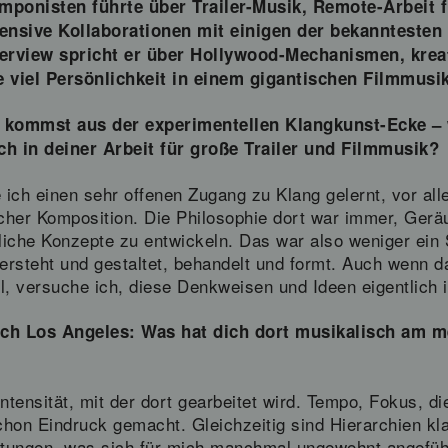
mponisten führte über Trailer-Musik, Remote-Arbeit 
tensive Kollaborationen mit einigen der bekannteste
terview spricht er über Hollywood-Mechanismen, kreat
e viel Persönlichkeit in einem gigantischen Filmmusi
 kommst aus der experimentellen Klangkunst-Ecke – w
ch in deiner Arbeit für große Trailer und Filmmusik?
ich einen sehr offenen Zugang zu Klang gelernt, vor al
cher Komposition. Die Philosophie dort war immer, Ger
he Konzepte zu entwickeln. Das war also weniger ein Sti
ersteht und gestaltet, behandelt und formt. Auch wenn 
l, versuche ich, diese Denkweisen und Ideen eigentlich
ch Los Angeles: Was hat dich dort musikalisch am m
ntensität, mit der dort gearbeitet wird. Tempo, Fokus, di
chon Eindruck gemacht. Gleichzeitig sind Hierarchien kla
chtungen, was sich für mich manchmal ungewohnt angefühl