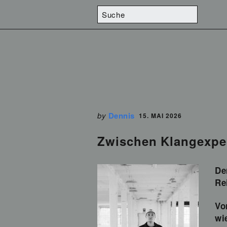
by
Dennis
15. MAI 2026
Zwischen Klangexpe
De
Re
Vo
wi