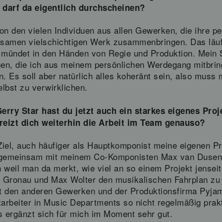
“ darf da eigentlich durchscheinen?
on den vielen Individuen aus allen Gewerken, die ihre pe
samen vielschichtigen Werk zusammenbringen. Das läuft
mündet in den Händen von Regie und Produktion. Mein S
en, die ich aus meinem persönlichen Werdegang mitbring
 Es soll aber natürlich alles koheränt sein, also muss 
lbst zu verwirklichen.
erry Star hast du jetzt auch ein starkes eigenes Pro
reizt dich weiterhin die Arbeit im Team genauso?
in Ziel, auch häufiger als Hauptkomponist meine eigenen 
ch gemeinsam mit meinem Co-Komponisten Max van Dusen 
ch weil man da merkt, wie viel an so einem Projekt jense
 Gronau und Max Wolter den musikalischen Fahrplan zu 
mit den anderen Gewerken und der Produktionsfirma Pyj
Mitarbeiter in Music Departments so nicht regelmäßig pra
s ergänzt sich für mich im Moment sehr gut.