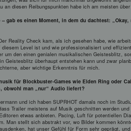
u an diesen Reibungspunkten habe ich am meisten über m
o – gab es einen Moment, in dem du dachtest: „Okay, s
 Der Reality Check kam, als ich gesehen habe, wie arbeit
diesem Level ist und wie professionalisiert und effizien
er um den einen genialen musikalischen Geistesblitz, s
ein Geistesblitz überhaupt entstehen kann und zwar planb
chterne, aber wichtige Erkenntnis für mich.
musik für Blockbuster-Games wie Elden Ring oder Cal
, obwohl man „nur“ Audio liefert?
ckermann und ich haben SUPRHOT damals noch im Studiu
ass Trailer meistens auf Musik geschnitten werden und 
ditoren etwas anbieten. Pacing, Luft für potentiellen Di
m. Man stellt sich abstrakt vor, wo Bilder kommen könn
usdenken, hat unser Gefühl für Form sehr geprägt, und i