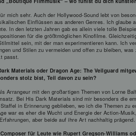
 „Boutique Filmmusik“ – wo fühlst du dich künstleri
für mich sehr. Auch der Hollywood-Sound lebt von besond
kalischen Einflüssen aus anderen Genres. Ich glaube a
e. In den letzten Jahren gab es allein viele tolle Beisp
positionen für die größtmöglichen Kinofilme. Gleichzei
Stilmittel sein, mit der man experimentieren kann. Ich v
en und Stilen zu vermeiden und offen zu bleiben, was z
t passt.
Dark Materials oder Dragon Age: The Veilguard mitgew
nders stolz bist, Teil davon zu sein?
als Arrangeur mit den großartigen Themen von Lorne Bal
satz. Bei His Dark Materials sind mir besonders die e
en Staffel in Erinnerung geblieben, wo ich die Themen zu
Age war es eher die Wucht und Energie der Action-Musik,
Erfahrungen, aber beide auf ihre Art nachhaltig prägend.
 Composer für Leute wie Rupert Gregson-Williams od