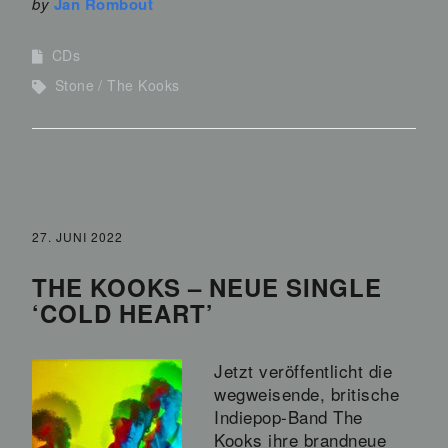
by
Jan Rombout
CDs
Stone
The Kooks
27. JUNI 2022
THE KOOKS – NEUE SINGLE
‘COLD HEART’
Jetzt veröffentlicht die
wegweisende, britische
Indiepop-Band The
Kooks ihre brandneue