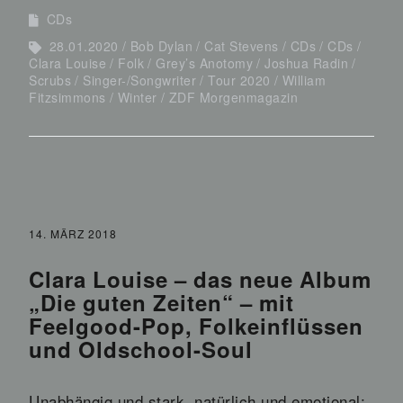
CDs
28.01.2020
Bob Dylan
Cat Stevens
CDs
CDs
Clara Louise
Folk
Grey’s Anotomy
Joshua Radin
Scrubs
Singer-/Songwriter
Tour 2020
William
Fitzsimmons
Winter
ZDF Morgenmagazin
14. MÄRZ 2018
Clara Louise – das neue Album
„Die guten Zeiten“ – mit
Feelgood-Pop, Folkeinflüssen
und Oldschool-Soul
Unabhängig und stark, natürlich und emotional: