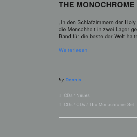
THE MONOCHROME SE
„In den Schlafzimmern der Holy
die Menschheit in zwei Lager get
Band für die beste der Welt ha
Weiterlesen
by
Dennis
CDs
Neues
CDs
CDs
The Monochrome Set