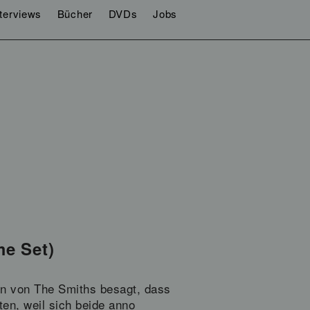
nterviews
Bücher
DVDs
Jobs
me Set)
en von The Smiths besagt, dass
en, weil sich beide anno