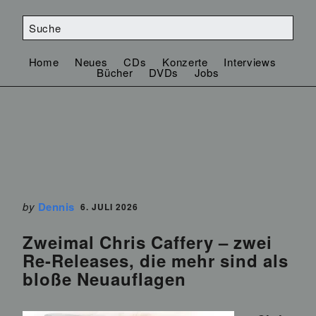
Home
Neues
CDs
Konzerte
Interviews
Bücher
DVDs
Jobs
by
Dennis
6. JULI 2026
Zweimal Chris Caffery – zwei
Re-Releases, die mehr sind als
bloße Neuauflagen