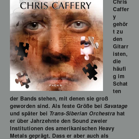
Chris
Caffer
y
gehör
t zu
den
Gitarr
isten,
die
häufi
g im
Schat
ten
der Bands stehen, mit denen sie groß
geworden sind. Als feste Größe bei
Savatage
und später bei
Trans-Siberian Orchestra
hat
er über Jahrzehnte den Sound zweier
Institutionen des amerikanischen Heavy
Metals geprägt. Dass er aber auch als