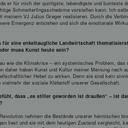
da er für mich der quirligste, lebendigste und bunteste 
htige Schmetterlingsschwärme vorstellen kann. Ich selb
t meinem VJ Julius Greger realisieren. Durch die Verbi
sivere Emergenz entstehen und sich die emotionale Wirk
für eine enkeltaugliche Landwirtschaft thematisiers
f oder muss Kunst heute sein?
nau wie die Klimakrise – ein systemisches Problem, das si
Von daher haben Kunst und Kultur meiner Meinung nach au
ellschaftlicher Hebel zu wirken. Denn sie sind kein sinn
vielmehr der soziale Klebstoff unserer Gesellschaft.
fühl, dass „es stiller geworden ist draußen“ – ist 
?
 Revolution nehmen die Bestände unserer heimischen biolo
en liest und sie mit dem heutigen Zustand vergleicht, 