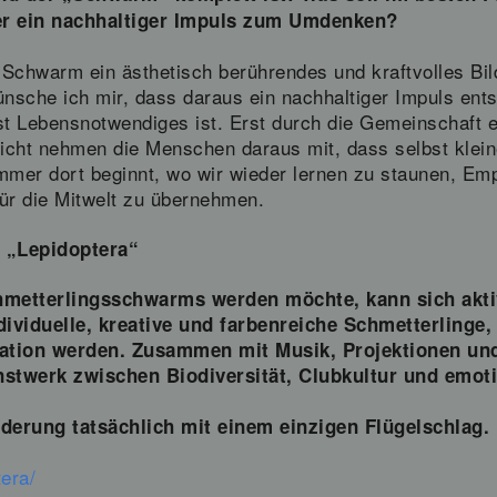
der ein nachhaltiger Impuls zum Umdenken?
e Schwarm ein ästhetisch berührendes und kraftvolles Bi
ünsche ich mir, dass daraus ein nachhaltiger Impuls ent
fst Lebensnotwendiges ist. Erst durch die Gemeinschaft e
icht nehmen die Menschen daraus mit, dass selbst klein
mer dort beginnt, wo wir wieder lernen zu staunen, Em
ür die Mitwelt zu übernehmen.
 „Lepidoptera“
hmetterlingsschwarms werden möchte, kann sich akti
ividuelle, kreative und farbenreiche Schmetterlinge, 
lation werden. Zusammen mit Musik, Projektionen un
unstwerk zwischen Biodiversität, Clubkultur und emot
erung tatsächlich mit einem einzigen Flügelschlag.
tera/