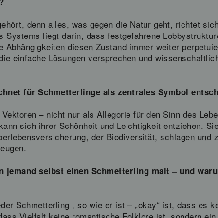
?
hört, denn alles, was gegen die Natur geht, richtet sich
Systems liegt darin, dass festgefahrene Lobbystruktur
e Abhängigkeiten diesen Zustand immer weiter perpetuie
die einfache Lösungen versprechen und wissenschaftlich
chnet für Schmetterlinge als zentrales Symbol entsc
Vektoren – nicht nur als Allegorie für den Sinn des Leb
nn sich ihrer Schönheit und Leichtigkeit entziehen. Sie
erlebensversicherung, der Biodiversität, schlagen und z
zeugen.
nn jemand selbst einen Schmetterling malt – und wa
er Schmetterling , so wie er ist – „okay“ ist, dass es ke
dass Vielfalt keine romantische Folklore ist, sondern ein