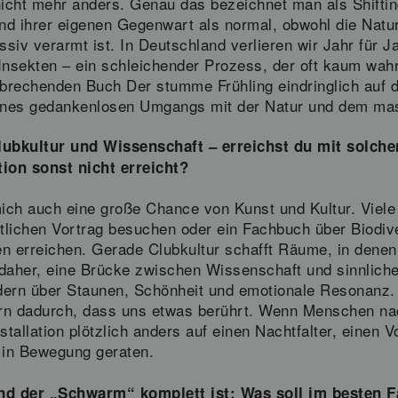
icht mehr anders. Genau das bezeichnet man als Shifti
nd ihrer eigenen Gegenwart als normal, obwohl die Natu
iv verarmt ist. In Deutschland verlieren wir Jahr für Ja
Insekten – ein schleichender Prozess, der oft kaum wa
brechenden Buch Der stumme Frühling eindringlich auf d
eines gedankenlosen Umgangs mit der Natur und dem mas
ubkultur und Wissenschaft – erreichst du mit solche
on sonst nicht erreicht?
r mich auch eine große Chance von Kunst und Kultur. Vie
lichen Vortrag besuchen oder ein Fachbuch über Biodiver
en erreichen. Gerade Clubkultur schafft Räume, in denen
daher, eine Brücke zwischen Wissenschaft und sinnliche
dern über Staunen, Schönheit und emotionale Resonanz.
dern dadurch, dass uns etwas berührt. Wenn Menschen na
stallation plötzlich anders auf einen Nachtfalter, einen 
 in Bewegung geraten.
und der „Schwarm“ komplett ist: Was soll im besten 