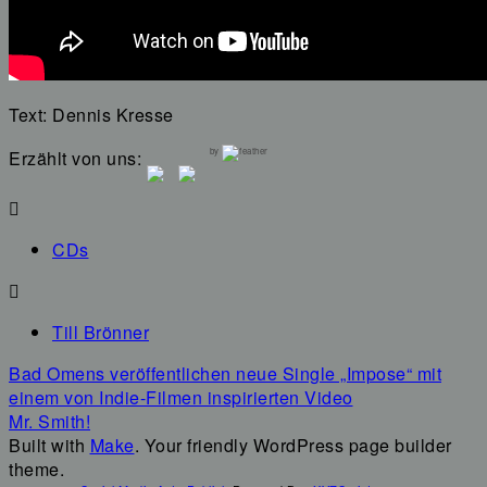
Text: Dennis Kresse
by
Erzählt von uns:
CDs
Till Brönner
Navigation
Bad Omens veröffentlichen neue Single „Impose“ mit
innerhalb
einem von Indie-Filmen inspirierten Video
eines
Mr. Smith!
Beitrags
Built with
Make
. Your friendly WordPress page builder
theme.