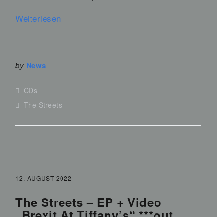
Weiterlesen
by
News
CDs
The Streets
12. AUGUST 2022
The Streets – EP + Video
„Brexit At Tiffany’s“ ***out