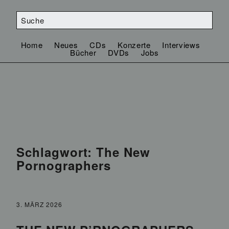
Home
Neues
CDs
Konzerte
Interviews
Bücher
DVDs
Jobs
Schlagwort:
The New
Pornographers
3. MÄRZ 2026