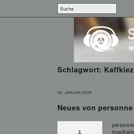
Schlagwort:
Kaffkiez
30. JANUAR 2026
Neues von personne 
personne 
musikali