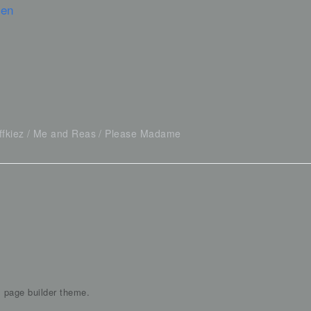
sen
ffkiez
Me and Reas
Please Madame
s page builder theme.