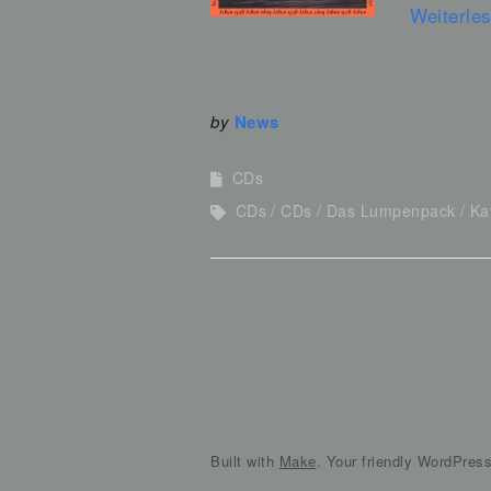
Weiterle
by
News
CDs
CDs
CDs
Das Lumpenpack
Ka
Built with
Make
. Your friendly WordPres