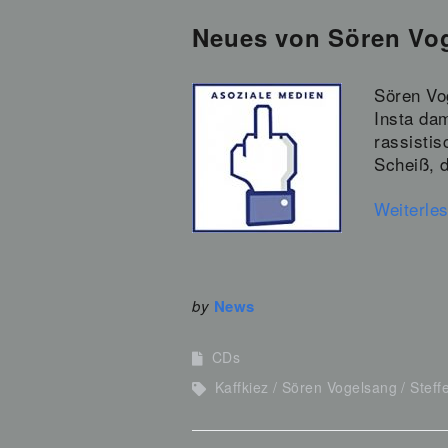
Neues von Sören Vog
Sören Vog
Insta dam
rassistis
Scheiß, d
Weiterle
by
News
CDs
Kaffkiez
Sören Vogelsang
Steff