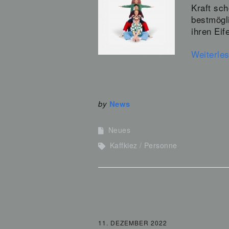
Kraft sch
bestmögli
ihren Eif
Weiterle
by
News
Neues
Kaffkiez
Personne
11. DEZEMBER 2022