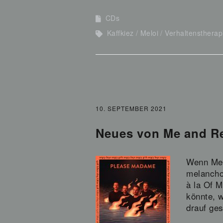
CDs
Kaffkiez
Meloi
Verhaltenstherap
10. SEPTEMBER 2021
Neues von Me and R
Wenn Me 
melancho
à la Of 
könnte, 
drauf ges