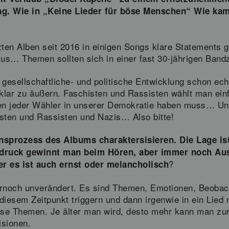
ung. Wie in „Keine Lieder für böse Menschen“ Wie kam
tzten Alben seit 2016 in einigen Songs klare Statement
us… Themen sollten sich in einer fast 30-jährigen Band
 gesellschaftliche- und politische Entwicklung schon ech
 klar zu äußern. Faschisten und Rassisten wählt man einf
n jeder Wähler in unserer Demokratie haben muss… Und 
isten und Rassisten und Nazis… Also bitte!
sprozess des Albums charaktersisieren. Die Lage ist 
druck gewinnt man beim Hören, aber immer noch Ausre
?
r es ist auch ernst oder melancholisch
ernoch unverändert. Es sind Themen, Emotionen, Beoba
diesem Zeitpunkt triggern und dann irgenwie in ein Lied
iese Themen. Je älter man wird, desto mehr kann man zu
isionen.