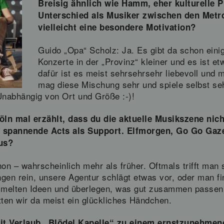
Breisig ähnlich wie Hamm, eher kulturelle P
Unterschied als Musiker zwischen den Metr
vielleicht eine besondere Motivation?
Guido „Opa“ Scholz: Ja. Es gibt da schon eini
Konzerte in der „Provinz“ kleiner und es ist e
dafür ist es meist sehrsehrsehr liebevoll und mi
mag diese Mischung sehr und spiele selbst seh
Unabhängig von Ort und Größe :-)!
ln mal erzählt, dass du die aktuelle Musikszene nicht
 spannende Acts als Support. Elfmorgen, Go Go Gaze
us?
n – wahrscheinlich mehr als früher. Oftmals trifft man
en rein, unsere Agentur schlägt etwas vor, oder man fi
mmelten Ideen und überlegen, was gut zusammen passen
tten wir da meist ein glückliches Händchen.
mit Verlaub „Blödel Kapelle“ zu einem ernstzunehmen