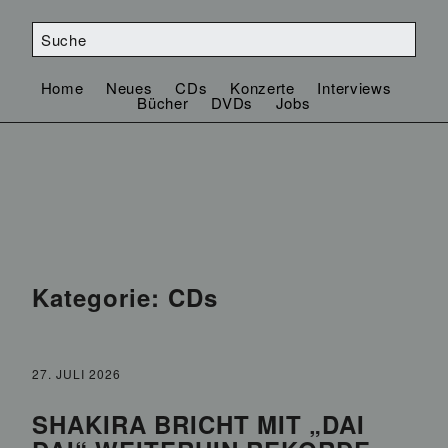
Home
Neues
CDs
Konzerte
Interviews
Bücher
DVDs
Jobs
Kategorie:
CDs
27. JULI 2026
SHAKIRA BRICHT MIT „DAI