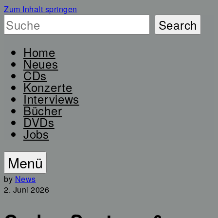
Zum Inhalt springen
Home
Neues
CDs
Konzerte
Interviews
Bücher
DVDs
Jobs
Menü
by
News
2. Juni 2026