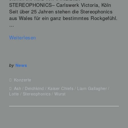
STEREOPHONICS– Carlswerk Victoria, Köln
Seit über 25 Jahren stehen die Stereophonics
aus Wales für ein ganz bestimmtes Rockgefühl.
…
Weiterlesen
by
News
Konzerte
Ash
Deichkind
Kaiser Chiefs
Liam Gallagher
Lotte
Stereophonics
Wurst