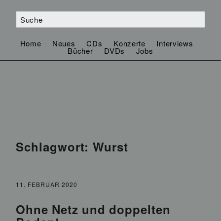
Home
Neues
CDs
Konzerte
Interviews
Bücher
DVDs
Jobs
Schlagwort:
Wurst
11. FEBRUAR 2020
Ohne Netz und doppelten