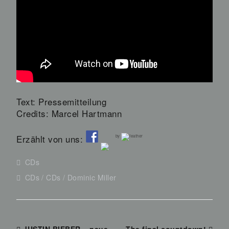
Text: Pressemitteilung
Credits: Marcel Hartmann
Erzählt von uns:
by
CDs
CDs
CDs
Dominic Miller
JUSTIN BIEBER – neue
The final countdown!