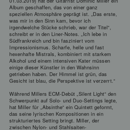
01.03.2019) hat der Gitarrist Dominic Miller ein
Album geschaffen, das von einer ganz
speziellen Atmosphäre geprägt ist. „Das erste,
was mir in den Sinn kam, bevor ich
irgendwelche Stücke schrieb, war der Titel“,
schreibt er in den Liner-Notes. „Ich lebe in
Südfrankreich und bin fasziniert vom
Impressionismus. Scharfe, helle und fast
hexenhafte Mistrals, kombiniert mit starkem
Alkohol und einem intensiven Kater müssen
einige dieser Künstler in den Wahnsinn
getrieben haben. Der Himmel ist grün, das
Gesicht ist blau, die Perspektive ist verzerrt.“
Während Millers ECM-Debüt „Silent Light“ den
Schwerpunkt auf Solo- und Duo-Settings legte,
hat Miller für „Absinthe“ ein Quintett geformt,
das seine lyrischen Kompositionen in ein
strukturiertes Setting bringt. Miller, der
zwischen Nylon- und Stahlsaiten-