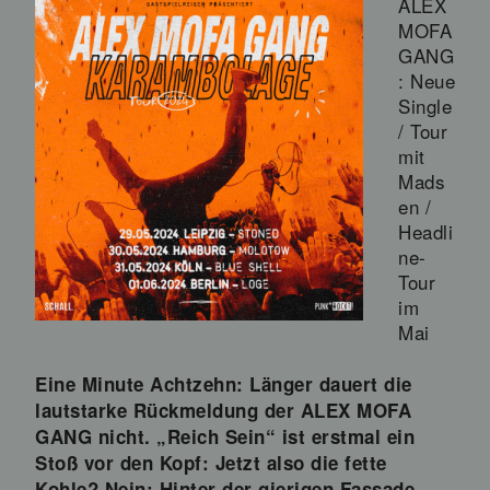
ALEX
MOFA
GANG
: Neue
Single
/ Tour
mit
Mads
en /
Headli
ne-
Tour
im
Mai
Eine Minute Achtzehn: Länger dauert die
lautstarke Rückmeldung der ALEX MOFA
GANG nicht. „Reich Sein“ ist erstmal ein
Stoß vor den Kopf: Jetzt also die fette
Kohle? Nein: Hinter der gierigen Fassade