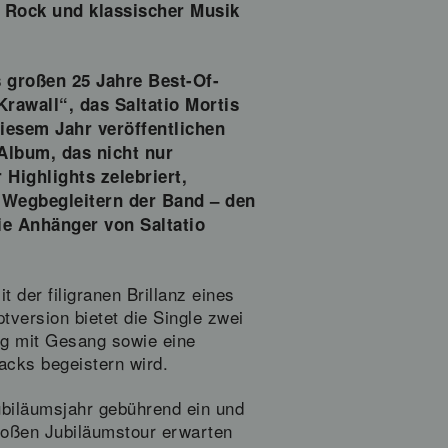
n Rock und klassischer Musik
s großen 25 Jahre Best-Of-
awall“, das Saltatio Mortis
iesem Jahr veröffentlichen
 Album, das nicht nur
 Highlights zelebriert,
 Wegbegleitern der Band – den
ie Anhänger von Saltatio
 der filigranen Brillanz eines
version bietet die Single zwei
ng mit Gesang sowie eine
acks begeistern wird.
Jubiläumsjahr gebührend ein und
roßen Jubiläumstour erwarten