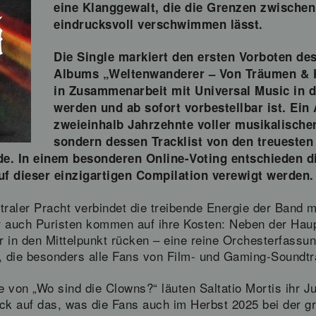
eine Klanggewalt, die die Grenzen zwische
eindrucksvoll verschwimmen lässt.
Die Single markiert den ersten Vorboten de
Albums „Weltenwanderer – Von Träumen & Kr
in Zusammenarbeit mit Universal Music in d
werden und ab sofort vorbestellbar ist. Ein
zweieinhalb Jahrzehnte voller musikalischer
sondern dessen Tracklist von den treuesten
e. In einem besonderen Online-Voting entschieden d
uf dieser einzigartigen Compilation verewigt werden.
raler Pracht verbindet die treibende Energie der Band mit
 auch Puristen kommen auf ihre Kosten: Neben der Haupt
 in den Mittelpunkt rücken – eine reine Orchesterfassu
, die besonders alle Fans von Film- und Gaming-Soundtr
ge von „Wo sind die Clowns?“ läuten Saltatio Mortis ihr 
k auf das, was die Fans auch im Herbst 2025 bei der g