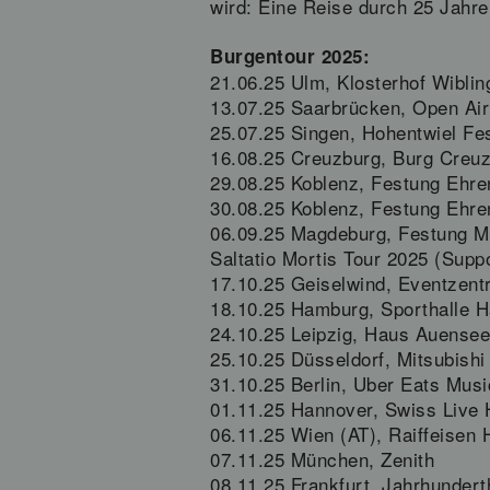
wird: Eine Reise durch 25 Jahr
Burgentour 2025:
21.06.25 Ulm, Klosterhof Wiblin
13.07.25 Saarbrücken, Open Ai
25.07.25 Singen, Hohentwiel Fes
16.08.25 Creuzburg, Burg Creu
29.08.25 Koblenz, Festung Ehren
30.08.25 Koblenz, Festung Ehren
06.09.25 Magdeburg, Festung M
Saltatio Mortis Tour 2025 (Supp
17.10.25 Geiselwind, Eventzent
18.10.25 Hamburg, Sporthalle 
24.10.25 Leipzig, Haus Auensee
25.10.25 Düsseldorf, Mitsubishi 
31.10.25 Berlin, Uber Eats Musi
01.11.25 Hannover, Swiss Live 
06.11.25 Wien (AT), Raiffeisen
07.11.25 München, Zenith
08.11.25 Frankfurt, Jahrhunderth