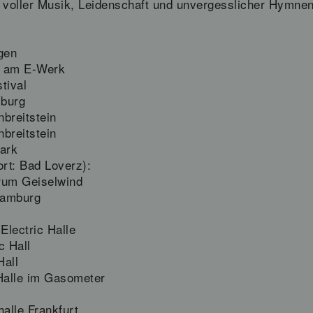
e voller Musik, Leidenschaft und unvergesslicher Hymnen
gen
r am E-Werk
tival
zburg
breitstein
breitstein
ark
ort: Bad Loverz):
rum Geiselwind
Hamburg
Electric Halle
c Hall
Hall
 Halle im Gasometer
alle Frankfurt