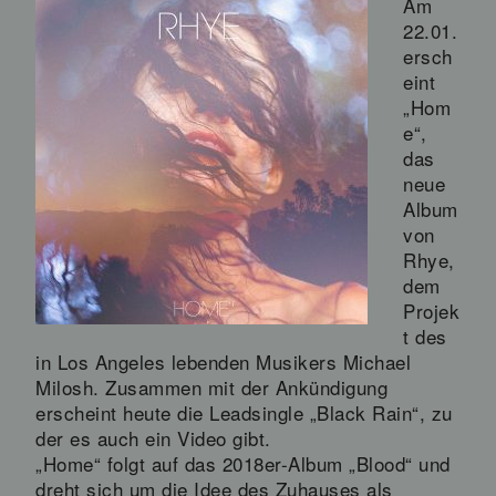
Am
22.01.
ersch
eint
„Hom
e“,
das
neue
Album
von
Rhye,
dem
Projek
t des
in Los Angeles lebenden Musikers Michael
Milosh. Zusammen mit der Ankündigung
erscheint heute die Leadsingle „Black Rain“, zu
der es auch ein Video gibt.
„Home“ folgt auf das 2018er-Album „Blood“ und
dreht sich um die Idee des Zuhauses als