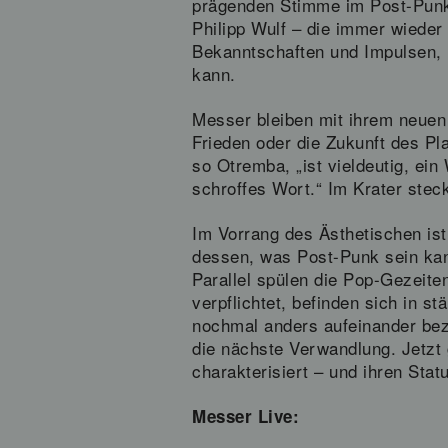
prägenden Stimme im Post-Punk
Philipp Wulf – die immer wiede
Bekanntschaften und Impulsen, 
kann.
Messer bleiben mit ihrem neuen
Frieden oder die Zukunft des Pl
so Otremba, „ist vieldeutig, ein
schroffes Wort.“ Im Krater stec
Im Vorrang des Ästhetischen is
dessen, was Post-Punk sein kann
Parallel spülen die Pop-Gezeit
verpflichtet, befinden sich in 
nochmal anders aufeinander bez
die nächste Verwandlung. Jetzt 
charakterisiert – und ihren Stat
Messer Live: