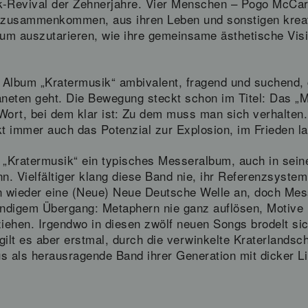
-Revival der Zehnerjahre. Vier Menschen – Pogo McCart
r zusammenkommen, aus ihren Leben und sonstigen kreat
um auszutarieren, wie ihre gemeinsame ästhetische Visi
 Album „Kratermusik“ ambivalent, fragend und suchend,
aneten geht. Die Bewegung steckt schon im Titel: Das „
 Wort, bei dem klar ist: Zu dem muss man sich verhalten.
kt immer auch das Potenzial zur Explosion, im Frieden la
t „Kratermusik“ ein typisches Messeralbum, auch in sei
. Vielfältiger klang diese Band nie, ihr Referenzsystem
en wieder eine (Neue) Neue Deutsche Welle an, doch Mess
ständigem Übergang: Metaphern nie ganz auflösen, Motiv
iehen. Irgendwo in diesen zwölf neuen Songs brodelt s
gilt es aber erstmal, durch die verwinkelte Kraterlandsc
us als herausragende Band ihrer Generation mit dicker Lin