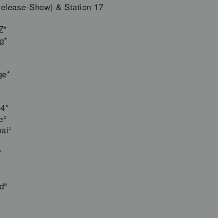
Release-Show) & Station 17
Z*
g*
ge*
e4*
e°
ai°
°
d°