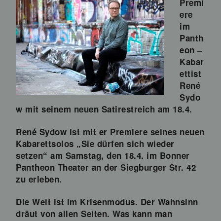
Premi
ere
im
Panth
eon –
Kabar
ettist
René
Sydo
w mit seinem neuen Satirestreich am 18.4.
René Sydow ist mit er Premiere seines neuen
Kabarettsolos „Sie dürfen sich wieder
setzen“ am Samstag, den 18.4. im Bonner
Pantheon Theater an der Siegburger Str. 42
zu erleben.
Die Welt ist im Krisenmodus. Der Wahnsinn
dräut von allen Seiten. Was kann man