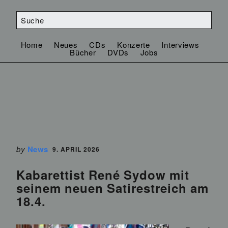
Home
Neues
CDs
Konzerte
Interviews
Bücher
DVDs
Jobs
by
News
9. APRIL 2026
Kabarettist René Sydow mit
seinem neuen Satirestreich am
18.4.