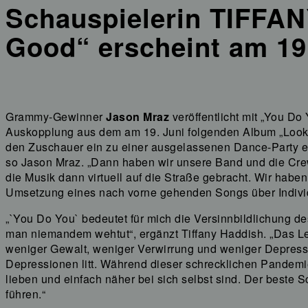
Schauspielerin TIFFA
Good“ erscheint am 19
Grammy-Gewinner
Jason Mraz
veröffentlicht mit „You Do
Auskopplung aus dem am 19. Juni folgenden Album „Look F
den Zuschauer ein zu einer ausgelassenen Dance-Party e
so Jason Mraz. „Dann haben wir unsere Band und die Cre
die Musik dann virtuell auf die Straße gebracht. Wir habe
Umsetzung eines nach vorne gehenden Songs über Individu
„`You Do You` bedeutet für mich die Versinnbildlichung de
man niemandem wehtut“, ergänzt Tiffany Haddish. „Das Lebe
weniger Gewalt, weniger Verwirrung und weniger Depressio
Depressionen litt. Während dieser schrecklichen Pandemie
lieben und einfach näher bei sich selbst sind. Der beste S
führen.“