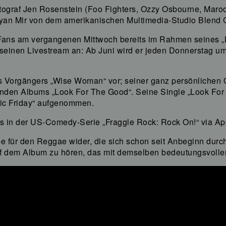
tograf Jen Rosenstein (Foo Fighters, Ozzy Osbourne, Maroo
Bryan Mir von dem amerikanischen Multimedia-Studio Blend 
ns am vergangenen Mittwoch bereits im Rahmen seines „La
r seinen Livestream an: Ab Juni wird er jeden Donnerstag 
s Vorgängers „Wise Woman“ vor; seiner ganz persönlichen 
enden Albums „Look For The Good“. Seine Single „Look For 
sic Friday“ aufgenommen.
s in der US-Comedy-Serie „Fraggle Rock: Rock On!“ via Ap
 für den Reggae wider, die sich schon seit Anbeginn durch 
 dem Album zu hören, das mit demselben bedeutungsvollen 