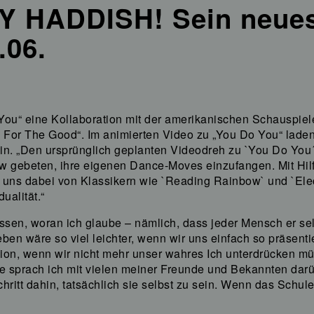
NY HADDISH! Sein neue
.06.
 You“ eine Kollaboration mit der amerikanischen Schauspieler
or The Good“. Im animierten Video zu „You Do You“ laden 
in. „Den ursprünglich geplanten Videodreh zu `You Do You
w gebeten, ihre eigenen Dance-Moves einzufangen. Mit Hil
n uns dabei von Klassikern wie `Reading Rainbow` und `Elec
alität.“
ssen, woran ich glaube – nämlich, dass jeder Mensch er selb
n wäre so viel leichter, wenn wir uns einfach so präsentie
n, wenn wir nicht mehr unser wahres Ich unterdrücken müss
 sprach ich mit vielen meiner Freunde und Bekannten darübe
chritt dahin, tatsächlich sie selbst zu sein. Wenn das Schul