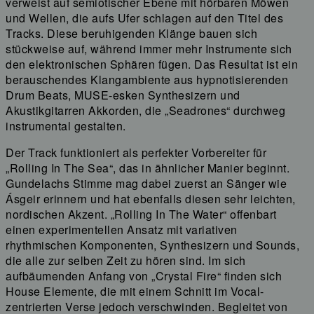
verweist auf semiotischer Ebene mit hörbaren Möwen
und Wellen, die aufs Ufer schlagen auf den Titel des
Tracks. Diese beruhigenden Klänge bauen sich
stückweise auf, während immer mehr Instrumente sich
den elektronischen Sphären fügen. Das Resultat ist ein
berauschendes Klangambiente aus hypnotisierenden
Drum Beats, MUSE-esken Synthesizern und
Akustikgitarren Akkorden, die „Seadrones“ durchweg
instrumental gestalten.
Der Track funktioniert als perfekter Vorbereiter für
„Rolling In The Sea“, das in ähnlicher Manier beginnt.
Gundelachs Stimme mag dabei zuerst an Sänger wie
Ásgeir erinnern und hat ebenfalls diesen sehr leichten,
nordischen Akzent. „Rolling In The Water“ offenbart
einen experimentellen Ansatz mit variativen
rhythmischen Komponenten, Synthesizern und Sounds,
die alle zur selben Zeit zu hören sind. Im sich
aufbäumenden Anfang von „Crystal Fire“ finden sich
House Elemente, die mit einem Schnitt im Vocal-
zentrierten Verse jedoch verschwinden. Begleitet von