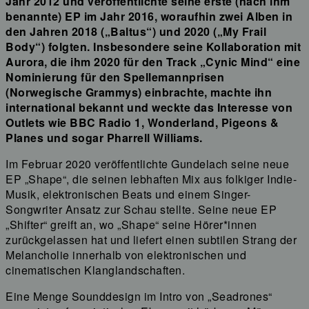
Jahr 2012 und veröffentlichte seine erste (nach ihm
benannte) EP im Jahr 2016, woraufhin zwei Alben in
den Jahren 2018 („Baltus“) und 2020 („My Frail
Body“) folgten. Insbesondere seine Kollaboration mit
Aurora, die ihm 2020 für den Track „Cynic Mind“ eine
Nominierung für den Spellemannprisen
(Norwegische Grammys) einbrachte, machte ihn
international bekannt und weckte das Interesse von
Outlets wie BBC Radio 1, Wonderland, Pigeons &
Planes und sogar Pharrell Williams.
Im Februar 2020 veröffentlichte Gundelach seine neue
EP „Shape“, die seinen lebhaften Mix aus folkiger Indie-
Musik, elektronischen Beats und einem Singer-
Songwriter Ansatz zur Schau stellte. Seine neue EP
„Shifter“ greift an, wo „Shape“ seine Hörer*innen
zurückgelassen hat und liefert einen subtilen Strang der
Melancholie innerhalb von elektronischen und
cinematischen Klanglandschaften.
Eine Menge Sounddesign im Intro von „Seadrones“