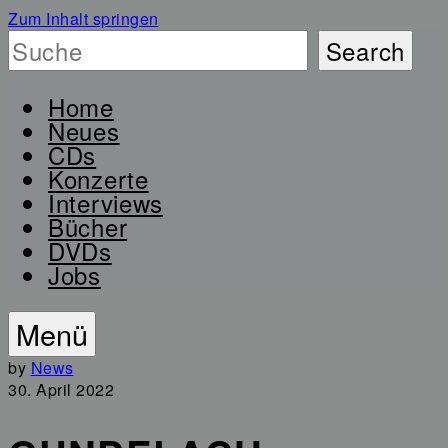
Zum Inhalt springen
Home
Neues
CDs
Konzerte
Interviews
Bücher
DVDs
Jobs
Menü
by
News
30. April 2022