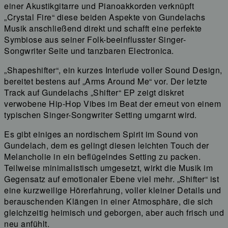
einer Akustikgitarre und Pianoakkorden verknüpft
„Crystal Fire“ diese beiden Aspekte von Gundelachs
Musik anschließend direkt und schafft eine perfekte
Symbiose aus seiner Folk-beeinflusster Singer-
Songwriter Seite und tanzbaren Electronica.
„Shapeshifter“, ein kurzes Interlude voller Sound Design,
bereitet bestens auf „Arms Around Me“ vor. Der letzte
Track auf Gundelachs „Shifter“ EP zeigt diskret
verwobene Hip-Hop Vibes im Beat der erneut von einem
typischen Singer-Songwriter Setting umgarnt wird.
Es gibt einiges an nordischem Spirit im Sound von
Gundelach, dem es gelingt diesen leichten Touch der
Melancholie in ein beflügelndes Setting zu packen.
Teilweise minimalistisch umgesetzt, wirkt die Musik im
Gegensatz auf emotionaler Ebene viel mehr. „Shifter“ ist
eine kurzweilige Hörerfahrung, voller kleiner Details und
berauschenden Klängen in einer Atmosphäre, die sich
gleichzeitig heimisch und geborgen, aber auch frisch und
neu anfühlt.