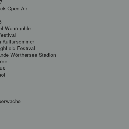
7
ock Open Air
B
sel Wöhrmühle
estival
en Kultursommer
hfield Festival
lände Wörthersee Stadion
rde
us
hof
euerwache
l