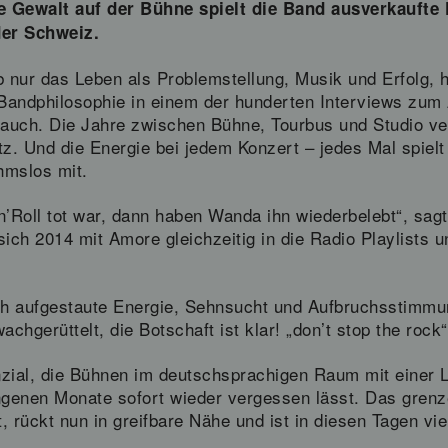
e Gewalt auf der Bühne spielt die Band ausverkaufte 
der Schweiz.
b nur das Leben als Problemstellung, Musik und Erfolg, h
andphilosophie in einem der hunderten Interviews zum
 auch. Die Jahre zwischen Bühne, Tourbus und Studio v
tz. Und die Energie bei jedem Konzert – jedes Mal spielt
hmslos mit.
Roll tot war, dann haben Wanda ihn wiederbelebt“, sagt
sich 2014 mit Amore gleichzeitig in die Radio Playlists 
ich aufgestaute Energie, Sehnsucht und Aufbruchsstimm
chgerüttelt, die Botschaft ist klar! „don’t stop the rock“
zial, die Bühnen im deutschsprachigen Raum mit einer L
genen Monate sofort wieder vergessen lässt. Das grenz
 rückt nun in greifbare Nähe und ist in diesen Tagen vie