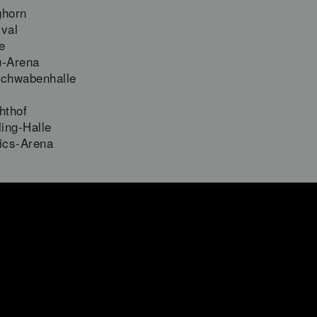
ghorn
ival
e
u-Arena
schwabenhalle
hthof
ing-Halle
ics-Arena