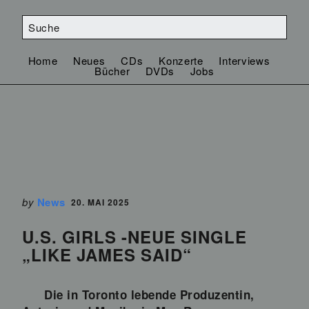
Home
Neues
CDs
Konzerte
Interviews
Bücher
DVDs
Jobs
by
News
20. MAI 2025
U.S. GIRLS -NEUE SINGLE
„LIKE JAMES SAID“
Die in Toronto lebende Produzentin,