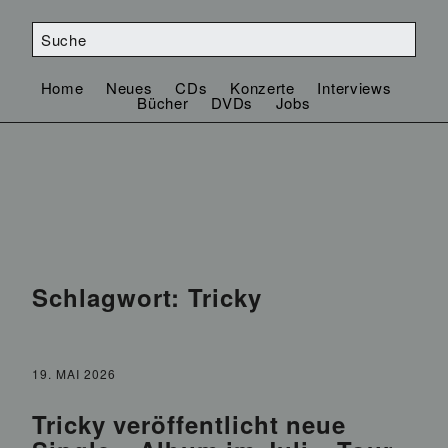
Home
Neues
CDs
Konzerte
Interviews
Bücher
DVDs
Jobs
Schlagwort:
Tricky
19. MAI 2026
Tricky veröffentlicht neue