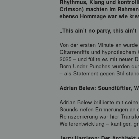
Rhythmus, Klang und kontrolli
Crimson) machten im Rahmen ih
ebenso Hommage war wie krea
„This ain’t no party, this ain
Von der ersten Minute an wurde
Gitarrenriffs und hypnotischem
2025 – und füllte es mit neuer 
Born Under Punches wurden durch
– als Statement gegen Stillstand
Adrian Belew: Soundtüftler, W
Adrian Belew brillierte mit sein
Sounds riefen Erinnerungen an 
Reinszenierung war hier Transfo
Weiterentwicklung – kantiger, gr
Jerry Harrison: Der Architekt