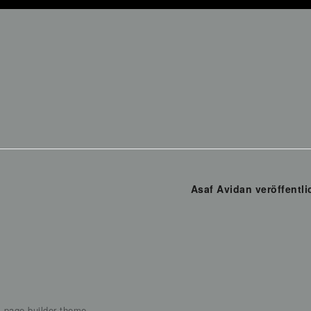
Asaf Avidan veröffentli
s page builder theme.