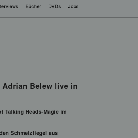
nterviews
Bücher
DVDs
Jobs
Adrian Belew live in
bt Talking Heads-Magie im
nden Schmelztiegel aus