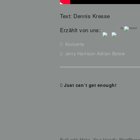
Text: Dennis Kresse
Erzählt von uns:
by
Konzerte
Jerry Harrison Adrian Belew
Just can´t get enough!
Built with
Make
. Your friendly WordPres