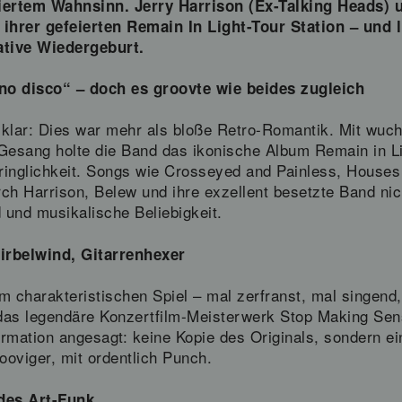
ertem Wahnsinn. Jerry Harrison (Ex-Talking Heads) u
rer gefeierten Remain In Light-Tour Station – und li
tive Wiedergeburt.
’t no disco“ – doch es groovte wie beides zugleich
 klar: Dies war mehr als bloße Retro-Romantik. Mit wuc
 Gesang holte die Band das ikonische Album Remain in L
Dringlichkeit. Songs wie Crosseyed and Painless, Houses
 Harrison, Belew und ihre exzellent besetzte Band nicht
 und musikalische Beliebigkeit.
irbelwind, Gitarrenhexer
em charakteristischen Spiel – mal zerfranst, mal singend,
das legendäre Konzertfilm-Meisterwerk Stop Making Sens
rmation angesagt: keine Kopie des Originals, sondern e
ooviger, mit ordentlich Punch.
 des Art-Funk