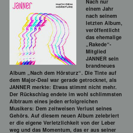
Nach nur
einem Jahr
nach seinem
letzten Album,
veröffentlicht
das ehemalige
„Rakede“-
Mitglied
JANNER sein
brandneues
Album „Nach dem Hörsturz“. Die Tinte auf
dem Major-Deal war gerade getrocknet, als
JANNER merkte: Etwas stimmt nicht mehr.
Der Rückschlag endete im wohl schlimmsten
Albtraum eines jeden erfolgreichen
Musikers: Dem zeitweisen Verlust seines
Gehörs. Auf diesem neuen Album zelebriert
er die eigene Verletzlichkeit von der Leber
weg und das Momentum, das er aus seiner