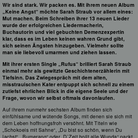
Wir sind stark. Wir packen es. Mit ihrem neuen Album
„Keine Angst“ möchte Sarah Straub vor allem eines:
Mut machen. Beim Schreiben ihrer 13 neuen Lieder
wurde der erfolgreichen Liedermacherin,
Buchautorin und viel gebuchten Demenzexpertin
klar, dass es im Leben keinen wahren Grund gibt,
sich seinen Ängsten hinzugeben. Vielmehr sollte
man sie liebevoll umarmen und ziehen lassen.
Mit ihrer ersten Single „Rufus“ brilliert Sarah Straub
einmal mehr als gewitzte Geschichtenerzählerin mit
Tiefsinn. Das Zwiegespräch mit dem alten,
misstrauischen Kater entpuppt sich schnell zu einem
zutiefst ehrlichen Blick in die eigene Seele und der
Frage, wovon wir selbst oftmals davonlaufen.
Auf ihrem nunmehr sechsten Album finden sich
einfühlsame und wütende Songs, mit denen sie sich mit
dem Leben hoffnungsfroh versöhnt. Mit Titeln wie
„Schokoeis mit Sahne“, „Du bist so schön, wenn Du
lachst“, „Bumerang“ oder „D`Zeit hoilt alle Wunda“ packt