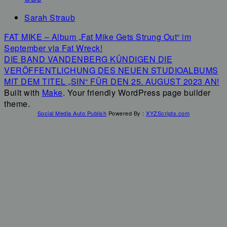
Sarah Straub
Navigation
FAT MIKE – Album „Fat Mike Gets Strung Out“ im
innerhalb
September via Fat Wreck!
eines
DIE BAND VANDENBERG KÜNDIGEN DIE
Beitrags
VERÖFFENTLICHUNG DES NEUEN STUDIOALBUMS
MIT DEM TITEL „SIN“ FÜR DEN 25. AUGUST 2023 AN!
Built with
Make
. Your friendly WordPress page builder
theme.
Social Media Auto Publish
Powered By :
XYZScripts.com