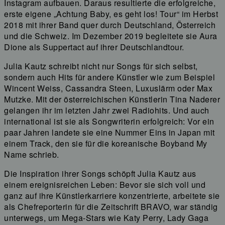
Instagram aufbauen. Daraus resultierte die erfolgreiche,
erste eigene „Achtung Baby, es geht los! Tour“ im Herbst
2018 mit ihrer Band quer durch Deutschland, Österreich
und die Schweiz. Im Dezember 2019 begleitete sie Aura
Dione als Suppertact auf ihrer Deutschlandtour.
Julia Kautz schreibt nicht nur Songs für sich selbst,
sondern auch Hits für andere Künstler wie zum Beispiel
Wincent Weiss, Cassandra Steen, Luxuslärm oder Max
Mutzke. Mit der österreichischen Künstlerin Tina Naderer
gelangen ihr im letzten Jahr zwei Radiohits. Und auch
international ist sie als Songwriterin erfolgreich: Vor ein
paar Jahren landete sie eine Nummer Eins in Japan mit
einem Track, den sie für die koreanische Boyband My
Name schrieb.
Die Inspiration ihrer Songs schöpft Julia Kautz aus
einem ereignisreichen Leben: Bevor sie sich voll und
ganz auf ihre Künstlerkarriere konzentrierte, arbeitete sie
als Chefreporterin für die Zeitschrift BRAVO, war ständig
unterwegs, um Mega-Stars wie Katy Perry, Lady Gaga