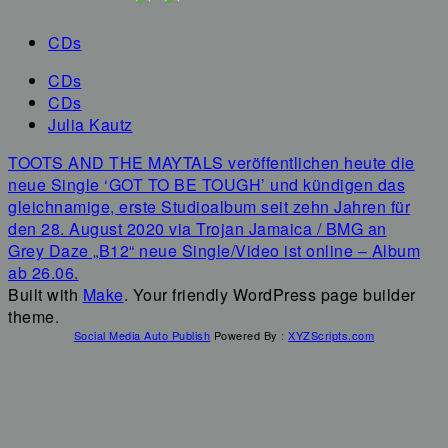
CDs
CDs
CDs
Julia Kautz
Navigation
TOOTS AND THE MAYTALS veröffentlichen heute die
innerhalb
neue Single ‘GOT TO BE TOUGH’ und kündigen das
eines
gleichnamige, erste Studioalbum seit zehn Jahren für
Beitrags
den 28. August 2020 via Trojan Jamaica / BMG an
Grey Daze „B12“ neue Single/Video ist online – Album
ab 26.06.
Built with
Make
. Your friendly WordPress page builder
theme.
Social Media Auto Publish
Powered By :
XYZScripts.com