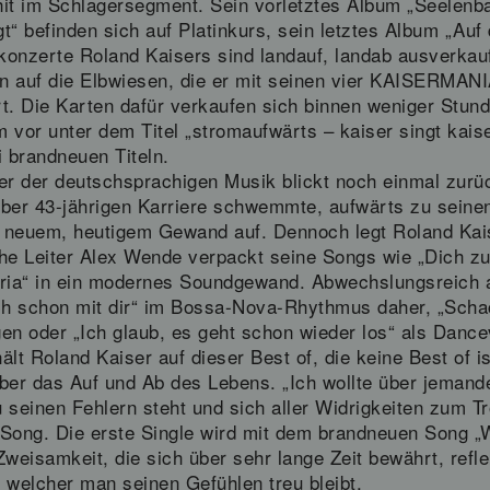
t im Schlagersegment. Sein vorletztes Album „Seelenba
“ befinden sich auf Platinkurs, sein letztes Album „Auf d
ekonzerte Roland Kaisers sind landauf, landab ausverkauf
n auf die Elbwiesen, die er mit seinen vier KAISERMAN
t. Die Karten dafür verkaufen sich binnen weniger Stun
 vor unter dem Titel „stromaufwärts – kaiser singt kaise
i brandneuen Titeln.
ter der deutschsprachigen Musik blickt noch einmal zur
 über 43-jährigen Karriere schwemmte, aufwärts zu sein
n neuem, heutigem Gewand auf. Dennoch legt Roland Kaise
he Leiter Alex Wende verpackt seine Songs wie „Dich zu l
aria“ in ein modernes Soundgewand. Abwechslungsreich 
schon mit dir“ im Bossa-Nova-Rhythmus daher, „Schach
en oder „Ich glaub, es geht schon wieder los“ als Dance
lt Roland Kaiser auf dieser Best of, die keine Best of is
 über das Auf und Ab des Lebens. „Ich wollte über jemand
u seinen Fehlern steht und sich aller Widrigkeiten zum Tro
Song. Die erste Single wird mit dem brandneuen Song „Wi
 Zweisamkeit, die sich über sehr lange Zeit bewährt, refl
n welcher man seinen Gefühlen treu bleibt.