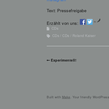
Text: Pressefreigabe
Erzählt von uns:
by
CDs
CDs
CDs
Roland Kaiser
Experimentell!
Built with
Make
. Your friendly WordPres