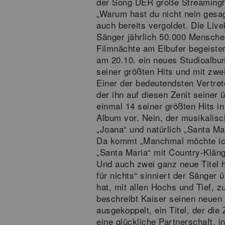
der Song DER große Streaminghi
„Warum hast du nicht nein gesagt
auch bereits vergoldet. Die Liv
Sänger jährlich 50.000 Mensche
Filmnächte am Elbufer begeister
am 20.10. ein neues Studioalbum
seiner größten Hits und mit zwe
Einer der bedeutendsten Vertre
der ihn auf diesen Zenit seiner
einmal 14 seiner größten Hits i
Album vor. Nein, der musikalisc
„Joana“ und natürlich „Santa M
Da kommt „Manchmal möchte ich 
„Santa Maria“ mit Country-Kläng
Und auch zwei ganz neue Titel hä
für nichts“ sinniert der Sänger
hat, mit allen Hochs und Tief, z
beschreibt Kaiser seinen neuen 
ausgekoppelt, ein Titel, der die
eine glückliche Partnerschaft, i