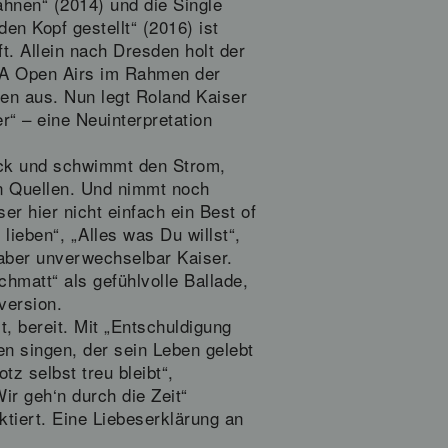
hnen“ (2014) und die Single
en Kopf gestellt“ (2016) ist
t. Allein nach Dresden holt der
IA Open Airs im Rahmen der
den aus. Nun legt Roland Kaiser
r“ – eine Neuinterpretation
ück und schwimmt den Strom,
en Quellen. Und nimmt noch
r hier nicht einfach ein Best of
ieben“, „Alles was Du willst“,
aber unverwechselbar Kaiser.
matt“ als gefühlvolle Ballade,
version.
t, bereit. Mit „Entschuldigung
en singen, der sein Leben gelebt
tz selbst treu bleibt“,
r geh‘n durch die Zeit“
ektiert. Eine Liebeserklärung an