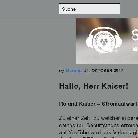
by
Dennis
21. OKTOBER 2017
Hallo, Herr Kaiser!
Roland Kaiser – Stromaufwärt
Zu einer Zeit, zu welcher ander
seines 65. Geburtstages erreich
auf YouTube wird das Video tägli