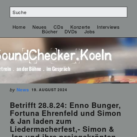
Home
Neues
CDs
Konzerte
Interviews
Bücher
DVDs
Jobs
by
News
19. AUGUST 2024
Betrifft 28.8.24: Enno Bunger,
Fortuna Ehrenfeld und Simon
& Jan laden zum
Liedermacherfest,- Simon &
Jan und ihre preisgekrönten