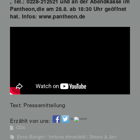
, Tel.: 0228-212521 und an der Abendkasse im
Pantheon,die am 28.8. ab 18:30 Uhr geöffnet
hat. I
nfos: www.pantheon.de
Text: Pressemitteilung
Erzählt von uns:
by
CDs
Enno Bunger
fortuna ehrenfeld
Simon & Jan