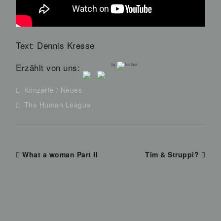
Text: Dennis Kresse
Erzählt von uns:
by
Konzerte
Neues
The Human League
What a woman Part II
Tim & Struppi?