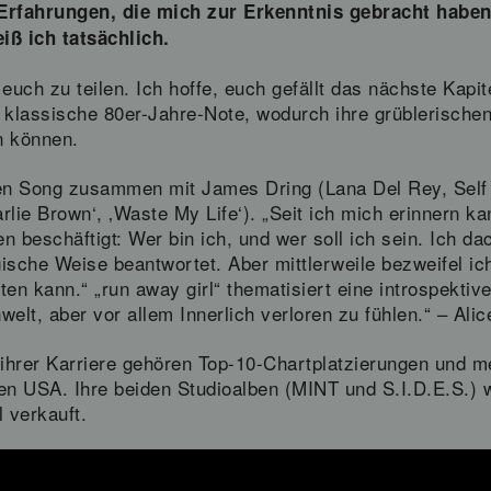
 Erfahrungen, die mich zur Erkenntnis gebracht haben
iß ich tatsächlich.
euch zu teilen. Ich hoffe, euch gefällt das nächste Kapite
 klassische 80er-Jahre-Note, wodurch ihre grüblerischen
n können.
den Song zusammen mit James Dring (Lana Del Rey, Self
rlie Brown‘, ‚Waste My Life‘). „Seit ich mich erinnern k
 beschäftigt: Wer bin ich, und wer soll ich sein. Ich d
ische Weise beantwortet. Aber mittlerweile bezweifel i
en kann.“ „run away girl“ thematisiert eine introspektiv
elt, aber vor allem Innerlich verloren zu fühlen.“ – Ali
ihrer Karriere gehören Top-10-Chartplatzierungen und 
en USA. Ihre beiden Studioalben (MINT und S.I.D.E.S.) w
 verkauft.