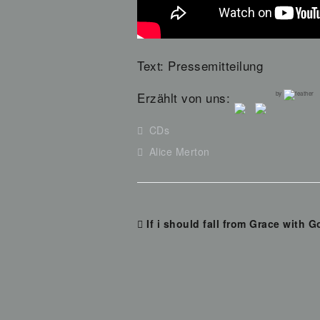
Text: Pressemitteilung
Erzählt von uns:
by
CDs
Alice Merton
If i should fall from Grace with G